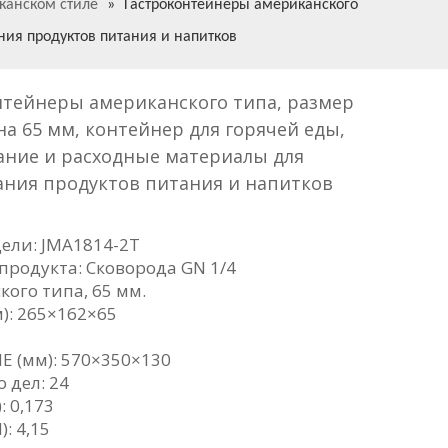
канском стиле
»
Гастроконтейнеры американского
ния продуктов питания и напитков
нтейнеры американского типа, размер
ина 65 мм, контейнер для горячей еды,
ание и расходные материалы для
ания продуктов питания и напитков
ели: JMA1814-2T
продукта: Сковорода GN 1/4
ого типа, 65 мм.
): 265×162×65
5
 (мм): 570×350×130
 дел: 24
: 0,173
: 4,15