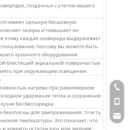
овородок, созданных с учетом вашего
orm имеют цельную бесшовную
сключает зазоры и повышает их
ря этому каждая сковорода выдерживает
спользование, поэтому вы можете быть
ашего кухонного оборудования.
ой блестящей зеркальной поверхностью
 сиять при окружающем освещении.
)
ктивностью нагрева при равномерном
+86-189
сходное удержание тепла и сохранение
+86-189
кухня без беспорядка.
 безопасны для замораживания, то есть
aiyuluo
низкие температуры. Это означает, что
ь и хранить остатки еды или заранее