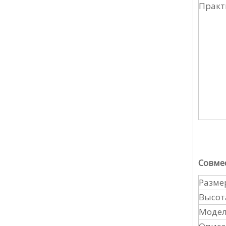
Прак
Совме
Разме
Высот
Модел