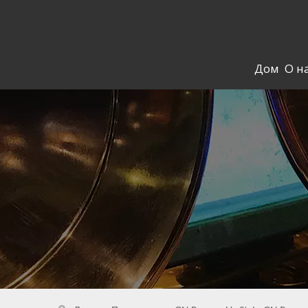
Дом
О н