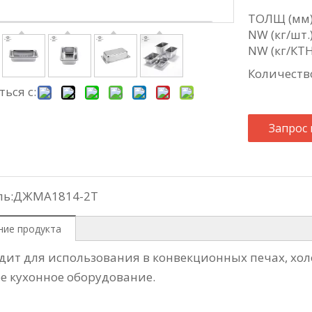
ТОЛЩ (мм):
NW (кг/шт.)
NW (кг/КТН)
Количеств
ься с:
Запрос
ь:
ДЖМА1814-2Т
ние продукта
дит для использования в конвекционных печах, хол
е кухонное оборудование.