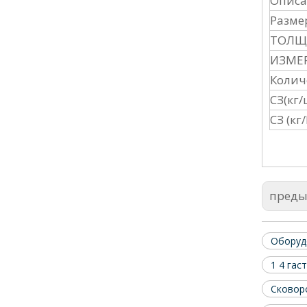
Описа
Размер
ТОЛЩ 
ИЗМЕР
Колич
СЗ(кг/
СЗ (кг
пред
Оборуд
1 4 гас
Сковоро