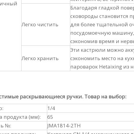
тичный
Благодаря гладкой пове
сковороды становится п
Легко чистить
для более тщательной оч
посудомоечную машину, 
сэкономив время и нерв
Эти кастрюли можно акк
Легко хранить
сэкономить место на ку
пароварок Hetaixing из
стимые раскрывающиеся ручки. Товар на выбор:
р:
1/4
а продукта (мм):
65
ь №:
JMA1814-2TH