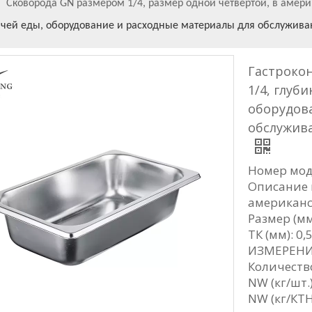
»
Сковорода GN размером 1/4, размер одной четвертой, в амери
орячей еды, оборудование и расходные материалы для обслужива
Гастроко
1/4, глуб
оборудов
обслужив
Номер мод
Описание 
американск
Размер (мм
ТК (мм): 0,
ИЗМЕРЕНИЕ
Количество
NW (кг/шт.)
NW (кг/КТН)