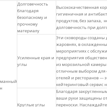
Долговечность
Высококачественная кор
благодаря
гигиеничная и антибакт
безопасному и
продуктов, без запаха,
прочному
долговечность при дол
материалу
Эти сковороды созданы 
жаровнях, в охлажденных
мероприятиях с обслужи
Усиленные края и
предприятия обществен
углы
из морозильной камеры в
отличным выбором для 
отелей и ресторанов — 
уманный
кейтеринговый сервис н
н
Благодаря закругленным
ваши руки защищены от 
Круглые углы
переноски. Наслаждайт