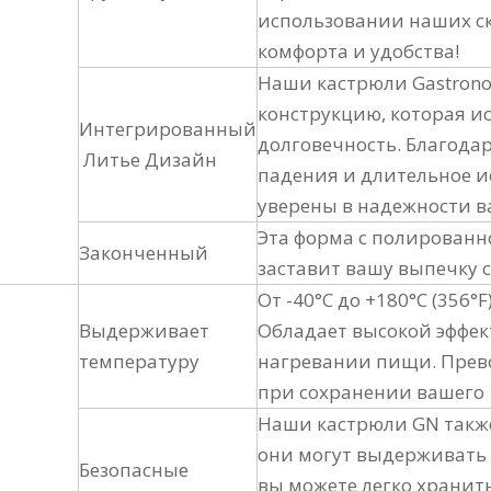
использовании наших ск
комфорта и удобства!
Наши кастрюли Gastron
конструкцию, которая и
Интегрированный
долговечность. Благода
Литье Дизайн
падения и длительное и
уверены в надежности в
Эта форма с полированн
Законченный
заставит вашу выпечку
От -40°C до +180°C (356°F
Выдерживает
Обладает высокой эффе
температуру
нагревании пищи. Прево
при сохранении вашего 
Наши кастрюли GN также
они могут выдерживать 
Безопасные
вы можете легко хранит