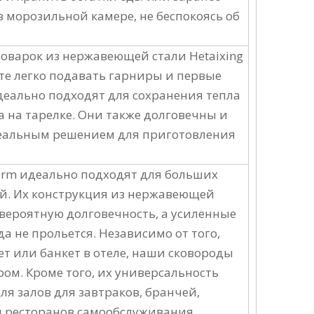
 морозильной камере, не беспокоясь об
варок из нержавеющей стали Hetaixing
те легко подавать гарниры и первые
деально подходят для сохранения тепла
а на тарелке. Они также долговечны и
еальным решением для приготовления
orm идеально подходят для больших
й. Их конструкция из нержавеющей
евероятную долговечность, а усиленные
да не прольется. Независимо от того,
т или банкет в отеле, наши сковороды
ом. Кроме того, их универсальность
я залов для завтраков, бранчей,
и ресторанов самообслуживания.