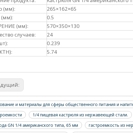
ние продукта:
Кастрюля GN 1/4 американского т
 (мм):
265×162×65
(мм):
0.5
ЕНИЕ (мм):
570×350×130
ество случаев:
24
шт):
0.239
/КТН):
5.74
ыдущий:
ование и материалы для сферы общественного питания и напит
троемкости
1/4 пищевая кастрюля из нержавеющей стали.
да GN 1/4 американского типа, 65 мм
гастроемкость из не