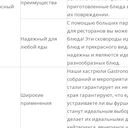
преимущества
асный
приготовленные блюда в
их повреждении.
С помощью больших паро
для ресторанов вы може
Надежный для
блюда! Эти сковороды и
любой еды
блюд и прекрасного вид
надежны и являются ид
разнообразных блюд.
Наши кастрюли Gastron
собраний и мероприяти
стали гарантирует их н
Широкие
края гарантируют, что е
применения
устраиваете ли вы фурше
станут идеальным выбор
делает их идеальными дл
кейтеринга, вечеринок 