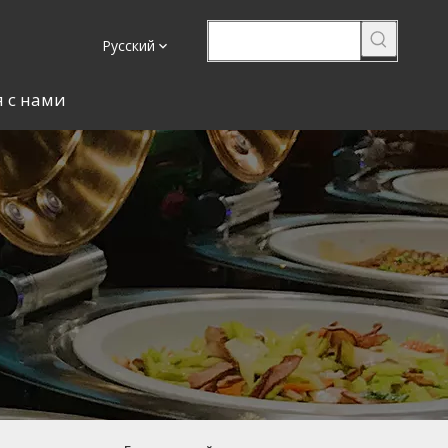
Pусский
я с нами