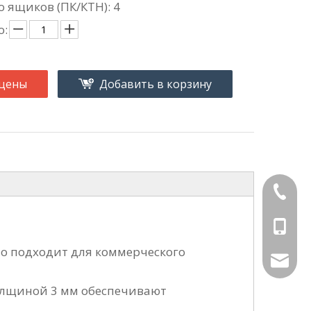
 ящиков (ПК/КТН): 4
о:
 цены
Добавить в корзину
+86-189
+86-189
о подходит для коммерческого
aiyuluo
олщиной 3 мм обеспечивают