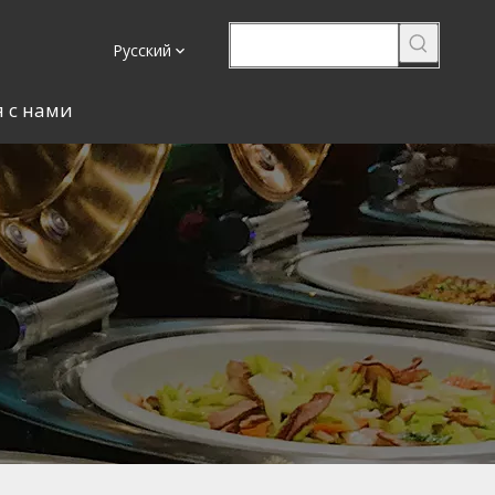
Pусский
я с нами