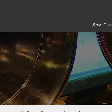
Дом
О н