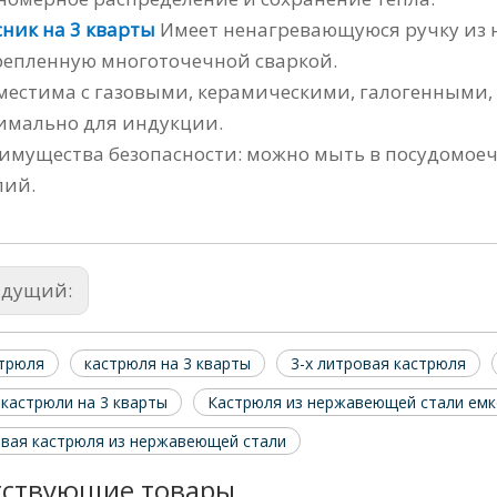
сник на 3 кварты
Имеет ненагревающуюся ручку из 
репленную многоточечной сваркой.
местима с газовыми, керамическими, галогенными
имально для индукции.
имущества безопасности: можно мыть в посудомоеч
лий.
ыдущий:
стрюля
кастрюля на 3 кварты
3-х литровая кастрюля
кастрюли на 3 кварты
Кастрюля из нержавеющей стали емк
овая кастрюля из нержавеющей стали
тствующие товары