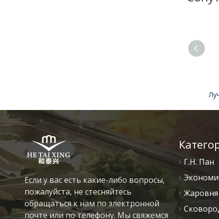
Катего
Г.Н. Пан
Экономи
Если у вас есть какие-либо вопросы,
пожалуйста, не стесняйтесь
Жаровня 
обращаться к нам по электронной
Сковоро
почте или по телефону. Мы свяжемся