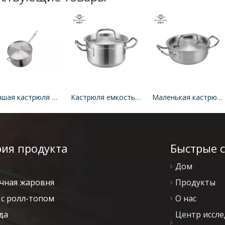
Лучшая кастрюля из нержавеющей стали без капельного литья
Кастрюля емкостью 1 литр для небольших кастрюль с верхней частью электрической плиты с высокими бортами
Маленькая кастрюля для электрической варочной панели Маленькая кастрюля на пол-кварты с низкими бортами
рия продукта
Быстрые 
Дом
чная жаровня
Продукты
с ролл-топом
О нас
да
Центр иссл