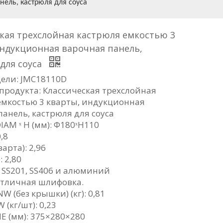
нель, кастрюля для соуса
кая трехслойная кастрюля емкостью 3
ндукционная варочная панель,
для соуса
ели: JMC18110D
продукта: Классическая трехслойная
емкостью 3 кварты, индукционная
анель, кастрюля для соуса
IAM ˣ H (мм): Φ180ˣH110
,8
арта): 2,96
: 2,80
 SS201, SS406 и алюминий
Отличная шлифовка.
W (без крышки) (кг): 0,81
(кг/шт): 0,23
 (мм): 375×280×280