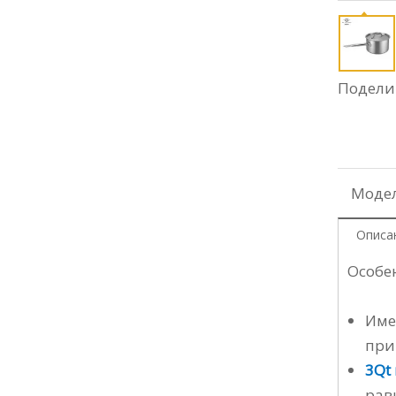
Поделит
Модел
Описа
Особе
Име
при
3Qt
рав