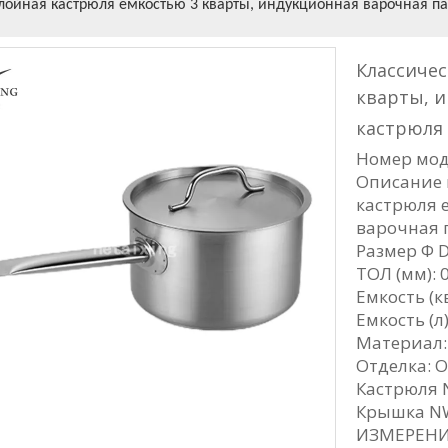
лойная кастрюля емкостью 3 кварты, индукционная варочная па
Классичес
кварты, и
кастрюля 
Номер мод
Описание 
кастрюля 
варочная п
Размер Φ D
ТОЛ (мм): 0
Емкость (кв
Емкость (л)
Материал:
Отделка: 
Кастрюля N
Крышка NW 
ИЗМЕРЕНИЕ