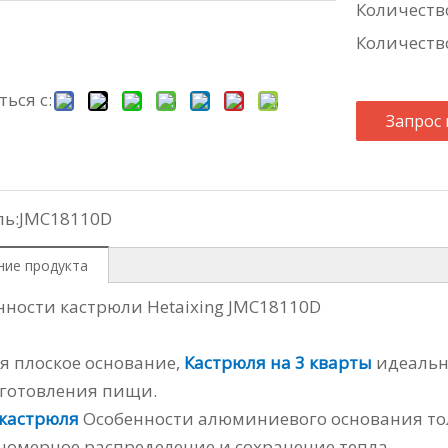
Количество
Количеств
ься с:
Запрос
ь:
JMC18110D
ние продукта
нности кастрюли Hetaixing JMC18110D
я плоское основание,
Кастрюля на 3 кварты
идеальн
готовления пищи.
 кастрюля
Особенности алюминиевого основания т
номерное распределение и сохранение тепла.