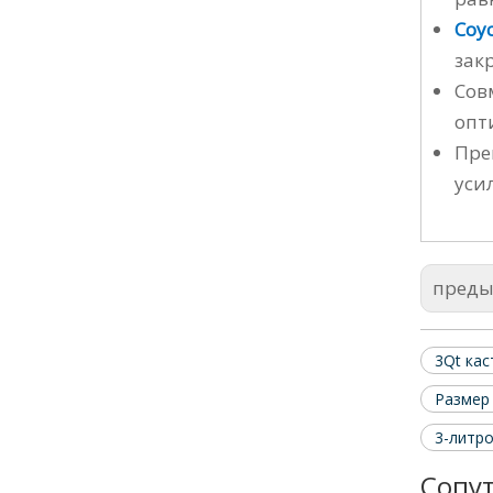
Соу
зак
Сов
опт
Пре
уси
пред
3Qt ка
Размер 
3-литр
Сопу