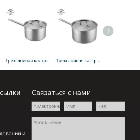
Трехслойная кастрюля из нержавеющей стали, варочная панель и кастрюли, которые можно мыть в посудомоечной машине
Трехслойная кастрюля из нержавеющей стали, оптимальная для индукционной тарелки с крышкой
ссылки
Связаться с нами
едований и